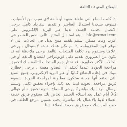
البضائع المعيبة / التالفة
إذا كانت السلع التي تتلقاها معيبة أو تالفة لأي سبب من الأسباب ،
فسوف يسعدنا استبدال العناصر أو تقديم استرداد كامل. يرجى
الاتصال بخدمة العملاء لدينا عبر البريد الإلكتروني على
info@exmart.com
. سيتم استبدال المنتج التالف بنفس العنصر في
أقرب وقت ممكن. سيتم تقديم منتج بديل في الحالات التي لا
تتوفر فيها المخزونات. إذا لم تكن هناك حاجة لاستبدال ، يرجى
إعلامنا وسنقوم برد تكلفة المنتجات التالفة. يرجى ملاحظة أنه قد
يكون من الضروري تقديم دليل فوتوغرافي للبضائع التالفة أو في
الحالات الأكثر خطورة ، قد نختار جمع المنتجات التالفة منك لتحقيق
مراجعة الجودة. عندما يُعتقد أن البضائع معيبة ، يرجى إخطارنا
بنيتك في إعادة البضائع كتابيًا أو عبر البريد الإلكتروني. جميع السلع
التي يعتقد أنها معيبة ستكون مطلوبة لمراجعة الجودة. سيقوم
فريق مراجعة الجودة لدينا بعد ذلك بإجراء تحقيق كامل وسيتم
إرسال الرد إليك مباشرةً. يرجى السماح بفترة تحقيق تبلغ حوالي
2-3 أيام عمل بعد استلام العنصر الخاص بك. سيقوم فريق خدمة
العملاء لدينا بالاتصال بك مباشرة. يجب تضمين مرجع الطلب في
جميع المراسلات مع فريق خدمة العملاء لدينا.